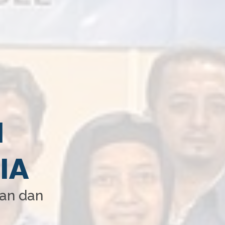
I
IA
aan dan